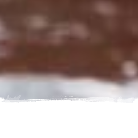
Een wandeling op een van de dertien Top Trails voert je langs
de mooiste plekjes van Duitsland. Voor wie zich graag een
keer op een andere manier wil verplaatsen dan te voet zijn er
volop mogelijkheden, zoals een tocht per kano, met de