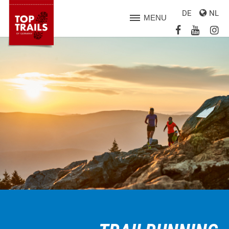
DE
NL
MENU