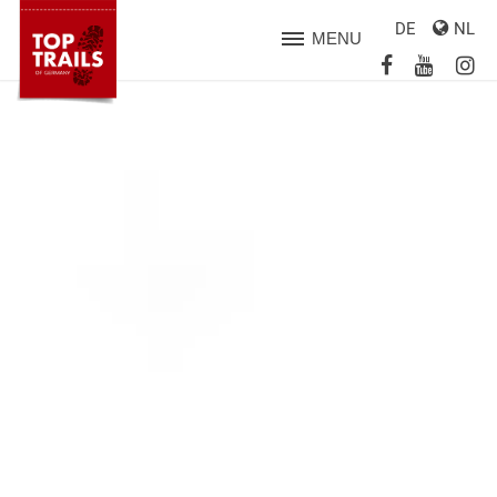
DE
NL
MENU