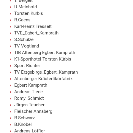
T. Bergelt
U.Meinhold
Torsten Kürbis
R.Gaens
Karl-Heinz Tresselt
TVE_Egbert_Kamprath
S.Schulze
TV Vogtland
TIB Altenberg Egbert Kamprath
K1-Sporthotel Torsten Kürbis
Sport Richter
TV Erzgebirge_Egbert_Kamprath
Altenberger Kräuterlikörfabrik
Egbert Kamprath
Andreas Tiede
Romy_Schmidt
Jürgen Teucher
Fleischer Annaberg
R.Schwarz
B.Knöbel
Andreas Löffler