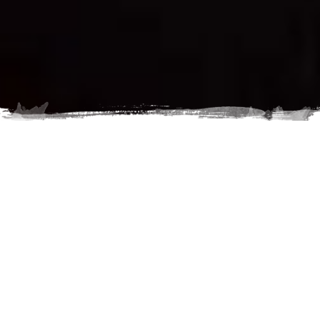
Die
Top Trails
starten mit frischen Impulsen ins Wanderjahr
für Dich!
Mehrere Wege feiern Jubiläum und investieren gezielt in die
Zukunft. Dich erwarten neue Trekkingcamps, innovative
Infrastruktur, nachhaltige Projekte sowie besondere
Veranstaltungen und regionale Genussangebote – für noch
mehr Qualität und Erlebnis auf dem Weg.
Gleichzeitig wächst das Netzwerk weiter. Mit dem
Nibelungensteig
und dem
Rheinsteig
ergänzen zwei
herausragende Weitwanderwege die Top Trails. Beide stehen